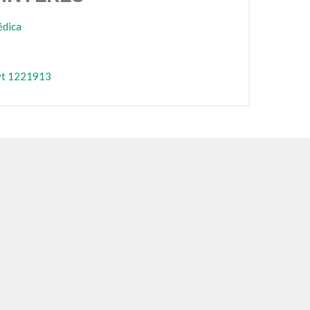
édica
yt 1221913